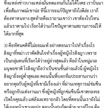
ซึ่งแหล่งข่าวบางแหล่งมันทดแทนกันไม่ได้ไงคะ เราบินมา
เพื่อสัมภาษณ์เขาน่ะ ทีนี้เราจะแก้ปัญหายังไงดีล่ะ เราก็
ต้องหาหนทาง สุดท้ายคือเราถามเขาว่า เขาต้องไปไหน
แล้วเราตามไป เรียกได้ว่าแก้ไขปัญหาตามสถานการณ์ให้
ได้มากที่สุด
3) คือทัศนคติที่ไม่ยอมแพ้ อย่างตอนเราไปทำเรื่องโร
ฮิงญาที่พม่า เราตัดสินใจทำเรื่องผู้หญิงโรฮิงญา เพราะ
เป็นกลุ่มคนที่เรียกได้ว่าอยู่ล่างสุดแล้ว คือถ้าในหมู่มวล
มนุษยชาติ โรฮิงญาถือว่าเป็นชนชั้นล่างแล้วนี่ ผู้หญิงโร
ฮิงญายิ่งอยู่ต่ำสุดเลย ตอนนั้นพี่บอกทีมประสานงานว่า
อยากคุยกับผู้หญิงที่เขามีเรื่องเล่า ที่ผ่านเหตุการณ์ข่มขืน
หรือถูกจับแต่งงานมา ซึ่งผู้หญิงที่ถูกข่มขืนนี่เขาตกลงจะ
เปิดใจคุยแล้ว แต่ลังเลเพราะกลัว โดยที่ตอนนั้นเรายังไม่
ได้เจอหน้าเขาเลยน่ะ ตอนนั้นฝนก็ตกด้วย ทางก็ไกล คือ