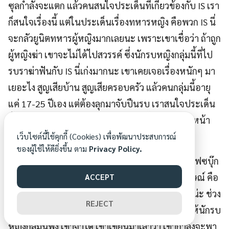
ซุลกำลังจะแตก แล้วคนสนใจประเด็นที่เกี่ยวข้องกับ IS เรา
ก็สนใจเรื่องนี้ แต่ในประเด็นเรื่องทหารหญิง คือพวก IS นี่
จะกลัวยูนิตทหารผู้หญิงมากเลยนะ เพราะเขาเชื่อว่า ถ้าถูก
ผู้หญิงฆ่า เขาจะไม่ได้ไปสวรรค์ ซึ่งนักรบหญิงกลุ่มนี้ที่ไป
รบราฆ่าฟันกับ IS นี่เก่งมากนะ เขาเคยเจอเรื่องหนักๆ มา
เยอะไง สูญเสียบ้าน สูญเสียครอบครัว แล้วคนกลุ่มนี้อายุ
แค่ 17-25 ปีเอง แต่ต้องลุกมาจับปืนรบ เราสนใจประเด็น
นี้ ก็ตามไปสัมภาษณ์เขา อาจจะไม่ได้ขึ้นไปอยู่แนวหน้า
กับเขา แต่ก็ถือว่าคลุกคลี เสียดายได้อยู่แค่ 2 วัน
เว็บไซต์นี้ใช้คุกกี้ (Cookies) เพื่อพัฒนาประสบการณ์
ของผู้ใช้ให้ดียิ่งขึ้น ตาม
Privacy Policy.
พอเรากลับมา ผ่านไปได้ 2 เดือน ได้รับข้อความในเฟซบุ๊ก
จากเด็กผู้หญิงคนหนึ่งในกลุ่มนักรบที่เราเคยสัมภาษณ์ คือ
ACCEPT
เราเคยไปทำเรื่องผู้ลี้ภัยที่ข้ามน้ำข้ามทะเลไปยุโรปน่ะ ช่วง
REJECT
ที่เกิดคลื่นผู้อพยพจากซีเรีย แล้วเราเคยเล่าเรื่องนี้ให้นักรบ
หญิงกลุ่มนี้ฟัง เขาจำได้ เขาเขียนมาเล่าว่า เขากำลังจะพา